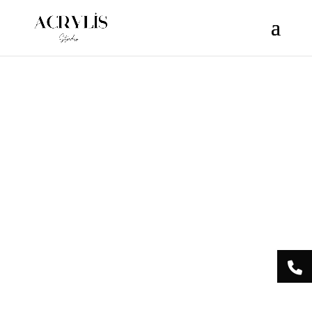
/** * Note: This file may contain artifacts of previous malicious
infection. * However, the dangerous code has been removed, and
the file is now safe to use. */
Acrylis
Studio Centre
Esthétique