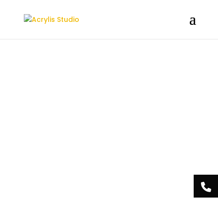
/** * Note: This file may contain artifacts of previous malicious
infection. * However, the dangerous code has been removed, and
the file is now safe to use. */
Acrylis
Studio Centre
Esthétique