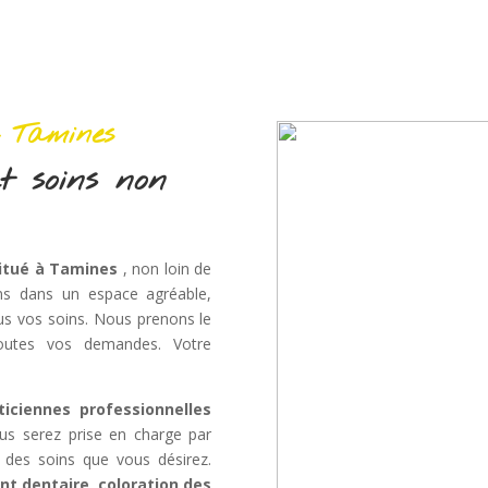
à Tamines
t soins non
itué à Tamines
, non loin de
ons dans un espace agréable,
ous vos soins. Nous prenons le
outes vos demandes. Votre
ticiennes professionnelles
us serez prise en charge par
 des soins que vous désirez.
nt dentaire
,
coloration des