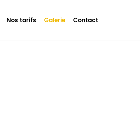
is now safe to use. */
Nos tarifs
Galerie
Contact