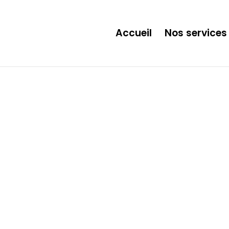
ection. * However, the dangerous code has been removed, and the file 
Accueil
Nos services
Galerie