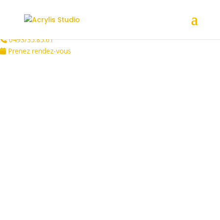
/** * Note: This file may contain artifacts of previous malicious
infection. * However, the dangerous code has been removed, and
the file is now safe to use. */
0493/35.85.61
Prenez rendez-vous