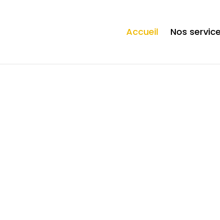
ection. * However, the dangerous code has been removed, and the file 
Accueil
Nos servic
Vo
à