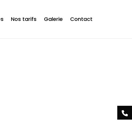
is now safe to use. */
es
Nos tarifs
Galerie
Contact
Acrylis Studio
tre centre esthétique
 Tamines