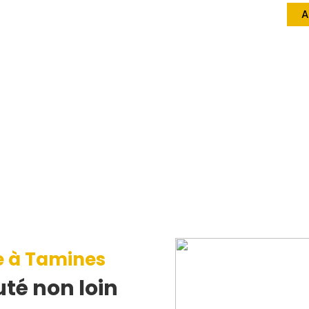
A
e à Tamines
té non loin