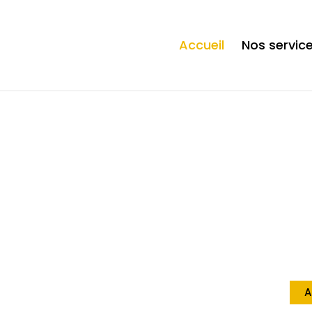
ection. * However, the dangerous code has been removed, and the file 
Accueil
Nos servic
Vo
à
A