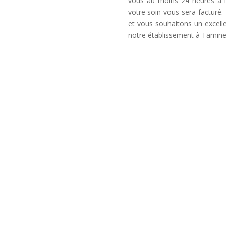
vous au moins 24 heures à l
votre soin vous sera factur
et vous souhaitons un excel
notre établissement à Tamine