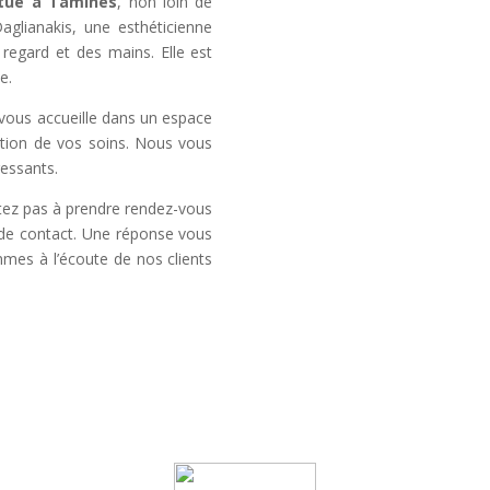
itué à Tamines
, non loin de
aglianakis, une esthéticienne
regard et des mains. Elle est
e.
vous accueille dans un espace
sation de vos soins. Nous vous
essants.
itez pas à prendre rendez-vous
e de contact. Une réponse vous
mmes à l’écoute de nos clients