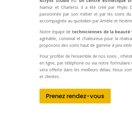
Acrylis Studio
est
un centre esthétique s
Namur et Charleroi. Il a été créé par Phylis D
passionnée par son métier et par les soins du 
accompagnée au quotidien par Amélie et Noémi
Notre équipe de
techniciennes de la beauté
agréable, convivial et chaleureux pour la réali
proposons des soins haut de gamme à prix intér
Pour profiter de l’ensemble de nos soins , n’hés
en ligne, par téléphone ou via notre formulair
sera offerte dans les meilleurs délais. Nous so
et clientes.
Prenez rendez-vous