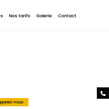
is now safe to use. */
es
Nos tarifs
Galerie
Contact
Acrylis Studio
tre centre esthétique
 Tamines
ppelez-nous