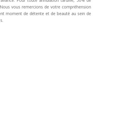
’avance. Pour toute annulation tardive, 50% de
é. Nous vous remercions de votre compréhension
lent moment de détente et de beauté au sein de
s.