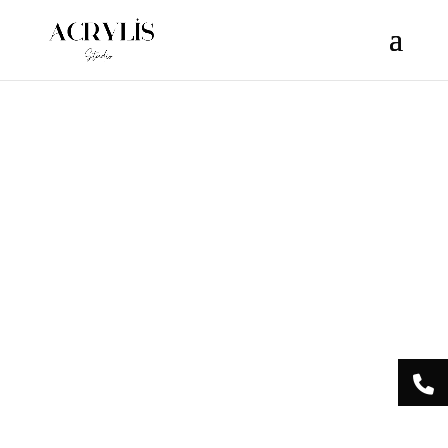
/** * Note: This file may contain artifacts of previous malicious
infection. * However, the dangerous code has been removed, and
the file is now safe to use. */
Acrylis
Studio Centre
Esthétique