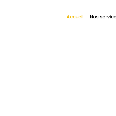
ection. * However, the dangerous code has been removed, and the file 
Accueil
Nos servic