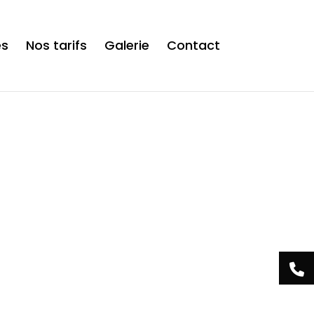
is now safe to use. */
es
Nos tarifs
Galerie
Contact