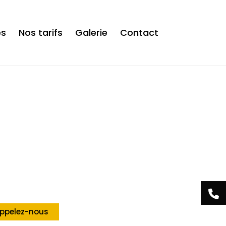
is now safe to use. */
es
Nos tarifs
Galerie
Contact
Acrylis Studio
tre centre esthétique
 Tamines
ppelez-nous