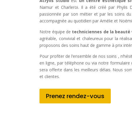
Acrylis Studio
est
un centre esthétique s
Namur et Charleroi. Il a été créé par Phylis D
passionnée par son métier et par les soins du 
accompagnée au quotidien par Amélie et Noémi
Notre équipe de
techniciennes de la beauté
agréable, convivial et chaleureux pour la réali
proposons des soins haut de gamme à prix intér
Pour profiter de l’ensemble de nos soins , n’hés
en ligne, par téléphone ou via notre formulair
sera offerte dans les meilleurs délais. Nous so
et clientes.
Prenez rendez-vous