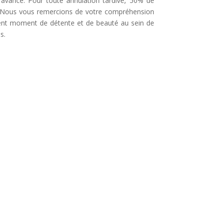
’avance. Pour toute annulation tardive, 50% de
é. Nous vous remercions de votre compréhension
lent moment de détente et de beauté au sein de
s.