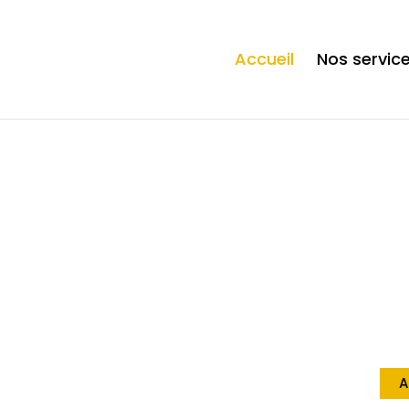
ection. * However, the dangerous code has been removed, and the file 
Accueil
Nos servic
Vo
à
A