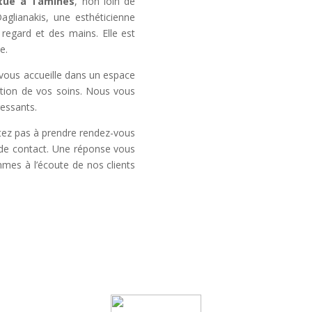
itué à Tamines
, non loin de
aglianakis, une esthéticienne
regard et des mains. Elle est
e.
vous accueille dans un espace
sation de vos soins. Nous vous
essants.
itez pas à prendre rendez-vous
e de contact. Une réponse vous
mmes à l’écoute de nos clients