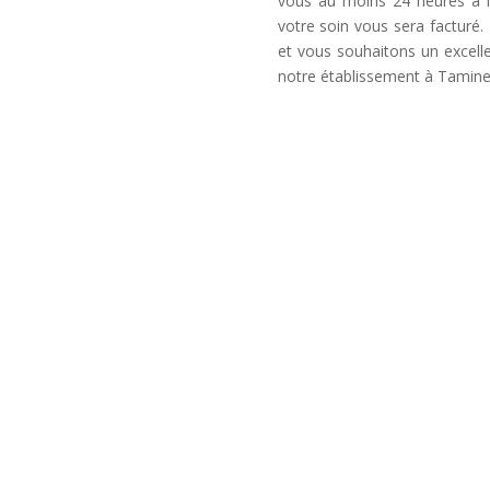
vous au moins 24 heures à l
votre soin vous sera factur
et vous souhaitons un excel
notre établissement à Tamine