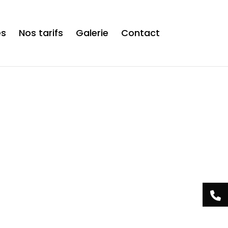
is now safe to use. */
es
Nos tarifs
Galerie
Contact
Acrylis Studio
tre centre esthétique
 Tamines