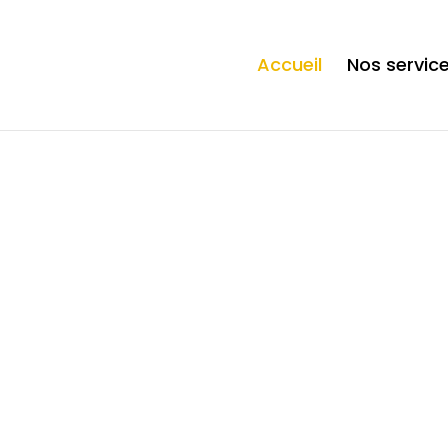
ection. * However, the dangerous code has been removed, and the file 
Accueil
Nos servic
Vo
à