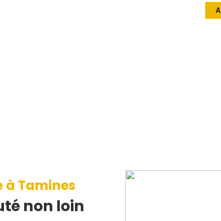
A
e à Tamines
té non loin