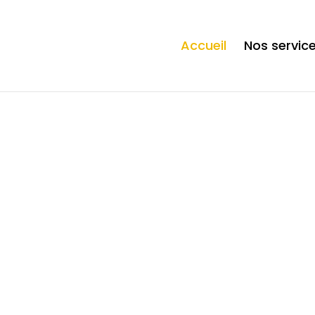
ection. * However, the dangerous code has been removed, and the file 
Accueil
Nos servic