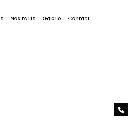
is now safe to use. */
es
Nos tarifs
Galerie
Contact