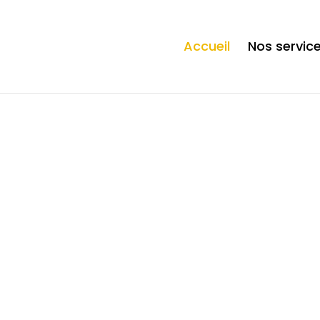
ection. * However, the dangerous code has been removed, and the file 
Accueil
Nos servic