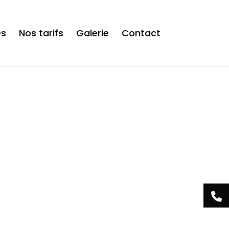
is now safe to use. */
es
Nos tarifs
Galerie
Contact