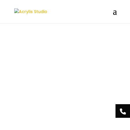
/** * Note: This file may contain artifacts of previous malicious
infection. * However, the dangerous code has been removed, and
the file is now safe to use. */
Acrylis
Studio Centre
Esthétique