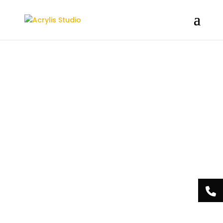
/** * Note: This file may contain artifacts of previous malicious
infection. * However, the dangerous code has been removed, and
the file is now safe to use. */
Acrylis
Studio Centre
Esthétique