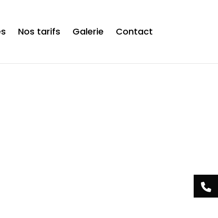
is now safe to use. */
es
Nos tarifs
Galerie
Contact