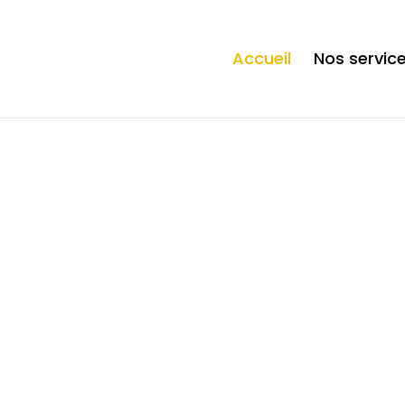
ection. * However, the dangerous code has been removed, and the file 
Accueil
Nos servic