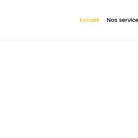
ection. * However, the dangerous code has been removed, and the file 
Accueil
Nos servic