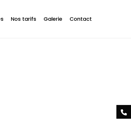
is now safe to use. */
es
Nos tarifs
Galerie
Contact