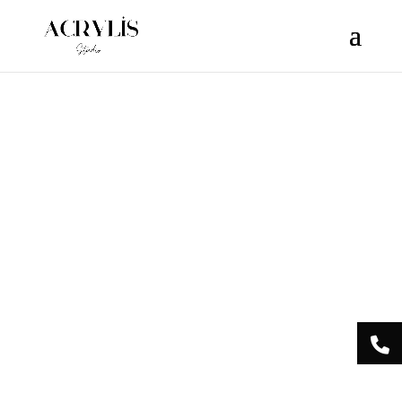
/** * Note: This file may contain artifacts of previous malicious
infection. * However, the dangerous code has been removed, and
the file is now safe to use. */
Acrylis
Studio Centre
Esthétique