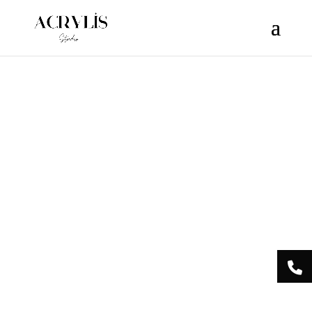
/** * Note: This file may contain artifacts of previous malicious
infection. * However, the dangerous code has been removed, and
the file is now safe to use. */
Acrylis
Studio Centre
Esthétique