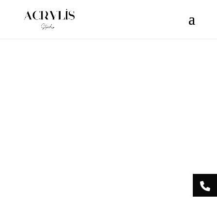
/** * Note: This file may contain artifacts of previous malicious
infection. * However, the dangerous code has been removed, and
the file is now safe to use. */
Acrylis
Studio Centre
Esthétique