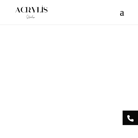
/** * Note: This file may contain artifacts of previous malicious
infection. * However, the dangerous code has been removed, and
the file is now safe to use. */
Acrylis
Studio Centre
Esthétique