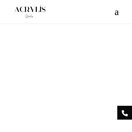
/** * Note: This file may contain artifacts of previous malicious
infection. * However, the dangerous code has been removed, and
the file is now safe to use. */
Acrylis
Studio Centre
Esthétique