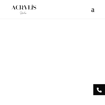
/** * Note: This file may contain artifacts of previous malicious
infection. * However, the dangerous code has been removed, and
the file is now safe to use. */
Acrylis
Studio Centre
Esthétique