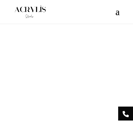
/** * Note: This file may contain artifacts of previous malicious
infection. * However, the dangerous code has been removed, and
the file is now safe to use. */
Acrylis
Studio Centre
Esthétique