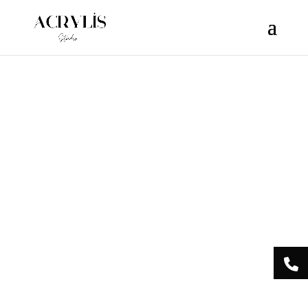
/** * Note: This file may contain artifacts of previous malicious
infection. * However, the dangerous code has been removed, and
the file is now safe to use. */
Acrylis
Studio Centre
Esthétique