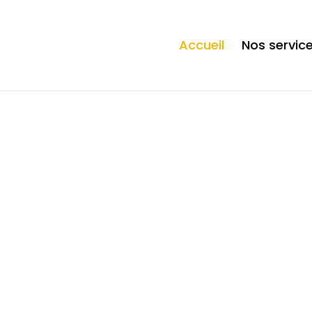
ection. * However, the dangerous code has been removed, and the file 
Accueil
Nos servic