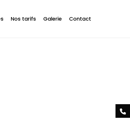
is now safe to use. */
es
Nos tarifs
Galerie
Contact