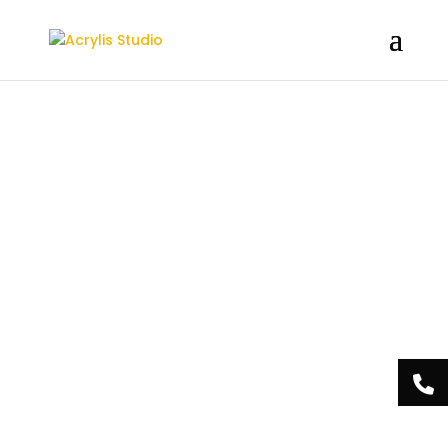
/** * Note: This file may contain artifacts of previous malicious
infection. * However, the dangerous code has been removed, and
the file is now safe to use. */
Acrylis
Studio Centre
Esthétique