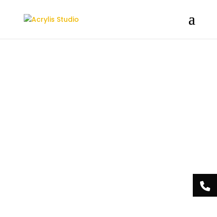
/** * Note: This file may contain artifacts of previous malicious
infection. * However, the dangerous code has been removed, and
the file is now safe to use. */
Acrylis
Studio Centre
Esthétique