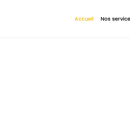
ection. * However, the dangerous code has been removed, and the file 
Accueil
Nos servic