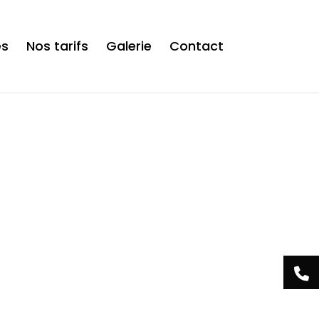
is now safe to use. */
es
Nos tarifs
Galerie
Contact