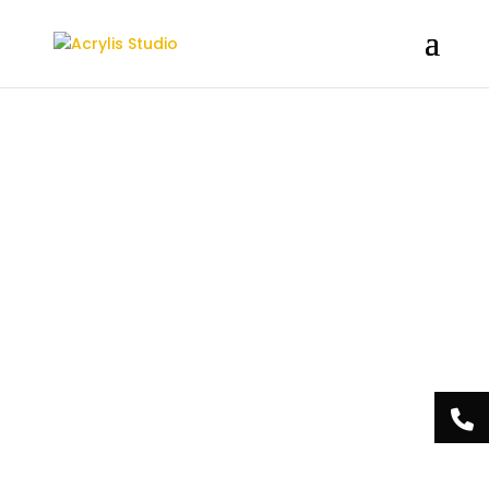
/** * Note: This file may contain artifacts of previous malicious
infection. * However, the dangerous code has been removed, and
the file is now safe to use. */
Acrylis
Studio Centre
Esthétique