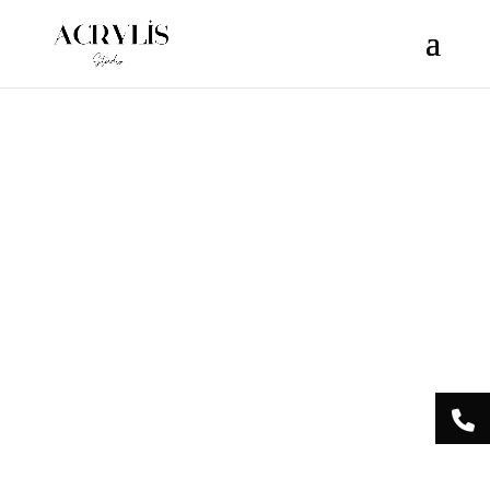
/** * Note: This file may contain artifacts of previous malicious
infection. * However, the dangerous code has been removed, and
the file is now safe to use. */
Acrylis
Studio Centre
Esthétique