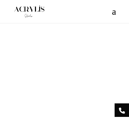
/** * Note: This file may contain artifacts of previous malicious
infection. * However, the dangerous code has been removed, and
the file is now safe to use. */
Acrylis
Studio Centre
Esthétique