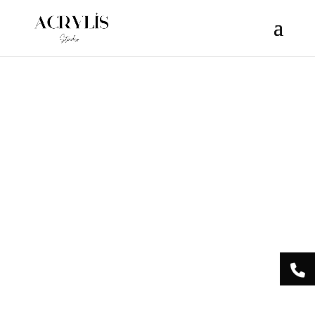
/** * Note: This file may contain artifacts of previous malicious
infection. * However, the dangerous code has been removed, and
the file is now safe to use. */
Acrylis
Studio Centre
Esthétique