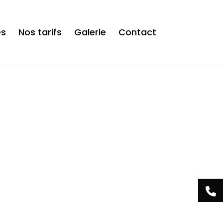
is now safe to use. */
es
Nos tarifs
Galerie
Contact