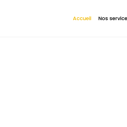
ection. * However, the dangerous code has been removed, and the file 
Accueil
Nos servic